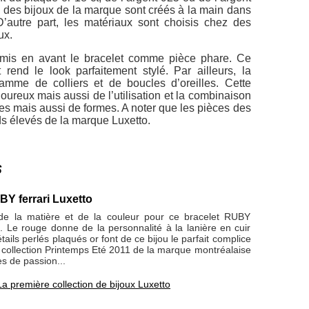
té des bijoux de la marque sont créés à la main dans
 D’autre part, les matériaux sont choisis chez des
ux.
a mis en avant le bracelet comme pièce phare. Ce
 rend le look parfaitement stylé. Par ailleurs, la
amme de colliers et de boucles d’oreilles. Cette
rigoureux mais aussi de l’utilisation et la combinaison
res mais aussi de formes. A noter que les pièces des
ds élevés de la marque Luxetto.
s
BY ferrari Luxetto
e de la matière et de la couleur pour ce bracelet RUBY
o. Le rouge donne de la personnalité à la lanière en cuir
tails perlés plaqués or font de ce bijou le parfait complice
a collection Printemps Eté 2011 de la marque montréalaise
s de passion...
La première collection de bijoux Luxetto