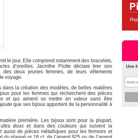
 voit le jour. Elle comprend notamment des bracelets,
les d’oreilles. Jacinthe Piotte déclare tirer son
Une f
ls des deux jeunes femmes, de leurs vêtements
 de voyage.
es dans la création des modèles, de belles matières
ijoux pour les femmes qui recherchent des pièces
ibre et qui aiment se mettre en valeur sans être
joute que ses bijoux apportent de la personnalité à
atière première. Les bijoux sont pour la plupart,
ultra doux et dans des couleurs qui suivent la
rt aussi de pièces métalliques pour les fermoirs et
 du plaqué or 18 ct, de l’argent 925 ou de l’argent