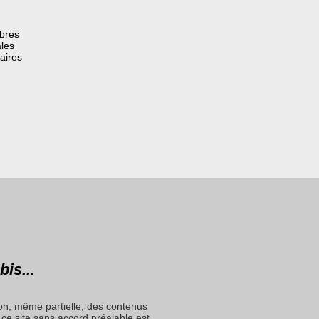
èbres
les
aires
bis...
on, même partielle, des contenus
ce site sans accord préalable est