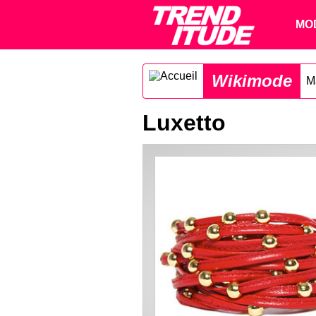
MO
Wikimode
M
Luxetto