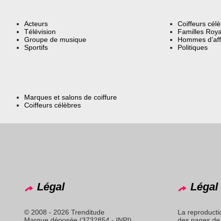
Acteurs
Coiffeurs cél
Télévision
Familles Roya
Groupe de musique
Hommes d’aff
Sportifs
Politiques
Marques et salons de coiffure
Coiffeurs célèbres
Légal
Légal 
© 2008 - 2026 Trenditude
La reproducti
Marque déposée (3732854 - INPI)
des pages de 