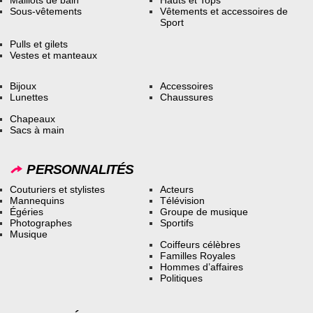
Maillots de bain
Hauts et Tops
Sous-vêtements
Vêtements et accessoires de
Sport
Pulls et gilets
Vestes et manteaux
Bijoux
Accessoires
Lunettes
Chaussures
Chapeaux
Sacs à main
PERSONNALITÉS
Couturiers et stylistes
Acteurs
Mannequins
Télévision
Égéries
Groupe de musique
Photographes
Sportifs
Musique
Coiffeurs célèbres
Familles Royales
Hommes d’affaires
Politiques