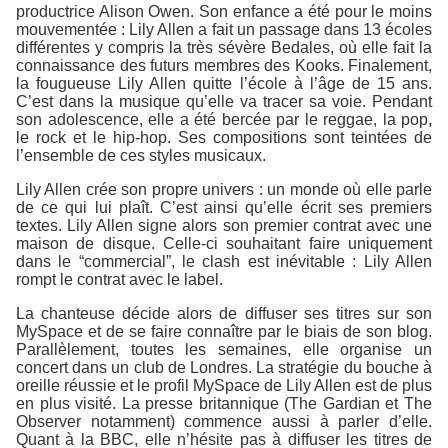
productrice Alison Owen. Son enfance a été pour le moins
mouvementée : Lily Allen a fait un passage dans 13 écoles
différentes y compris la très sévère Bedales, où elle fait la
connaissance des futurs membres des Kooks. Finalement,
la fougueuse Lily Allen quitte l’école à l’âge de 15 ans.
C’est dans la musique qu’elle va tracer sa voie. Pendant
son adolescence, elle a été bercée par le reggae, la pop,
le rock et le hip-hop. Ses compositions sont teintées de
l’ensemble de ces styles musicaux.
Lily Allen crée son propre univers : un monde où elle parle
de ce qui lui plaît. C’est ainsi qu’elle écrit ses premiers
textes. Lily Allen signe alors son premier contrat avec une
maison de disque. Celle-ci souhaitant faire uniquement
dans le “commercial”, le clash est inévitable : Lily Allen
rompt le contrat avec le label.
La chanteuse décide alors de diffuser ses titres sur son
MySpace et de se faire connaître par le biais de son blog.
Parallèlement, toutes les semaines, elle organise un
concert dans un club de Londres. La stratégie du bouche à
oreille réussie et le profil MySpace de Lily Allen est de plus
en plus visité. La presse britannique (The Gardian et The
Observer notamment) commence aussi à parler d’elle.
Quant à la BBC, elle n’hésite pas à diffuser les titres de