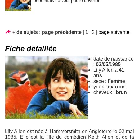
bébé mais ne veut pas le dévoiler
+ de sujets :
page précédente
|
1
|
2
|
page suivante
Fiche détaillée
date de naissance
:
02/05/1985
Lily Allen a
41
ans
sexe :
Femme
yeux :
marron
cheveux :
brun
Lily Allen est née à Hammersmith en Angleterre le 02 mai
1985. Elle est la fille du comédien Keith Allen et de la