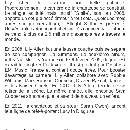
Lily Allen, lui assurant une belle publicité.
Progressivement, la carrière de la chanteuse se construit.
Le single acidulé mais incisif "Smile", sorti en 2006,
apporte un coup d’accélérateur à tout cela. Quelques mois
après, son premier album, « Allright, Still » est présenté.
Un véritable carton mondial et succès commercial : l’album
se vend à plus de 2.5 millions d’exemplaires à travers le
monde.
En 2008, Lily Allen fait une fausse couche puis se sépare
de son compagnon Ed Simmons. Le deuxième album,
« It’s Not Me, It’s You », sort le 9 février 2009, duquel est
extrait le single « Fuck you ». Il est produit par Delabel /
EMI Music France et contient douze titres. Pour booster
davantage sa carrière, Lily Allen collabore avec Robbie
Williams, Mark Ronson, Common, Dizzee Rascal, Jamie T
et les Kaiser Chiefs. En 2010, Lily Allen décide de se
retirer de la scène. La même année, elle rencontre Sam
Cooper et annonce qu’elle attend de nouveau un enfant.
En 2011, la chanteuse et sa sœur, Sarah Owen) lancent
leur ligne de prêt-à-porter : Lucy in Disguise.