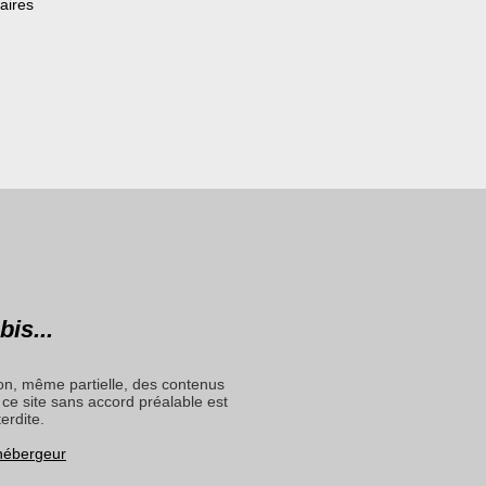
aires
bis...
on, même partielle, des contenus
ce site sans accord préalable est
terdite.
 hébergeur