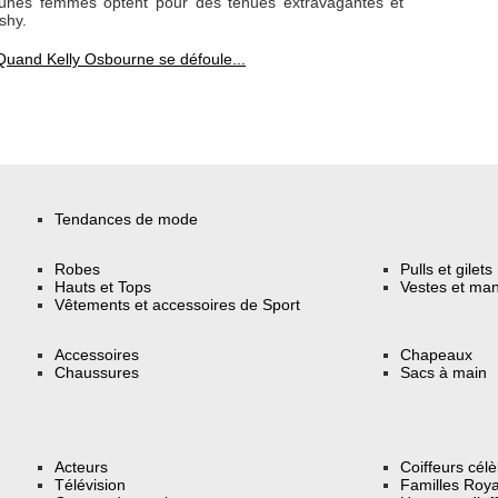
eunes femmes optent pour des tenues extravagantes et
shy.
Quand Kelly Osbourne se défoule...
Tendances de mode
Robes
Pulls et gilets
Hauts et Tops
Vestes et ma
Vêtements et accessoires de Sport
Accessoires
Chapeaux
Chaussures
Sacs à main
Acteurs
Coiffeurs cél
Télévision
Familles Roya