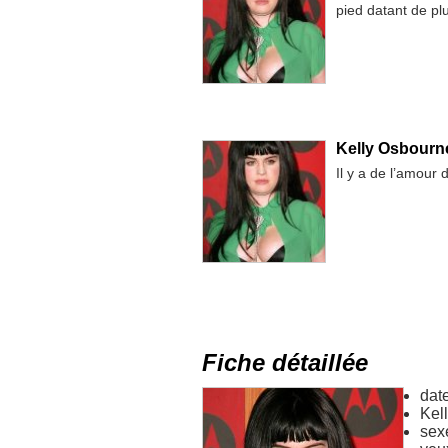
pied datant de pl
Kelly Osbourn
Il y a de l’amour 
Fiche détaillée
dat
Kel
sex