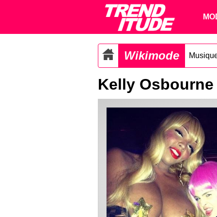
MO
Wikimode
Musiqu
Kelly Osbourne