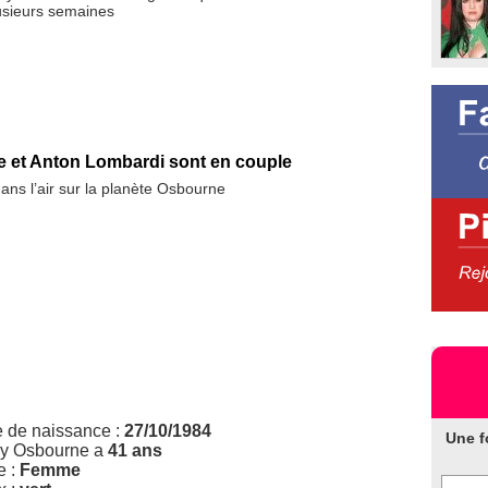
usieurs semaines
e et Anton Lombardi sont en couple
dans l’air sur la planète Osbourne
e de naissance :
27/10/1984
Une f
ly Osbourne a
41 ans
e :
Femme