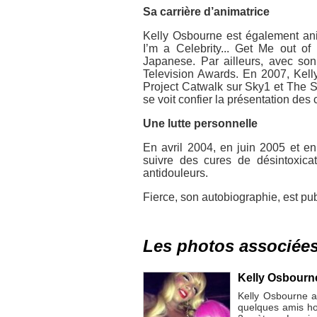
Sa carrière d’animatrice
Kelly Osbourne est également anim
I’m a Celebrity... Get Me out o
Japanese. Par ailleurs, avec so
Television Awards. En 2007, Kell
Project Catwalk sur Sky1 et The 
se voit confier la présentation de
Une lutte personnelle
En avril 2004, en juin 2005 et e
suivre des cures de désintoxica
antidouleurs.
Fierce, son autobiographie, est pu
Les photos associée
Kelly Osbourn
Kelly Osbourne 
quelques amis h