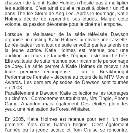
chasseur de talent, Katie Holmes n’hésite pas à multiplier
les auditions. C’est ainsi qu’elle réussit à obtenir un rôle
dans The Ice Storm de Ang Lee. Après le tournage, Katie
Holmes décide de reprendre ses études. Malgré cette
volonté, sa passion dévorante pour le cinéma l’emporte.
Lorsque le réalisateur de la série télévisée Dawson
organise un casting, Katie Holmes lui envoie une cassette.
Le réalisateur sera tout de suite envoûté par les talents de
la jeune actrice. Katie Holmes est retenue pour une
audition au cours de laquelle, l’équipe reste bouche bée.
Elle est toute de suite retenue pour incarner le personnage
de Joey. La série permet à Katie Holmes de recevoir sa
toute première récompense : un « Breakhrought
Performance Female » décerné au cours de la MTV Movie
Awards. Les derniers épisodes de Dawson sont tournés
en 2003.
Parallèlement à Dawson, Katie collectionne les tournages
au cinéma : Comportements troublants, Mrs Tingle, Phone
Game, Abandon mais également Des étoiles plein les
yeux, une réalisation de Forest Whitaker.
En 2005, Katie Holmes est retenue pour tenir l’un des
premiers rôles dans Batman begins. C’est également
l’année où la jeune actrice et Tom Cruise se rencontre.