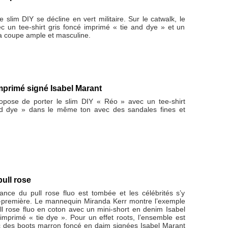
e slim DIY se décline en vert militaire. Sur le catwalk, le
ec un tee-shirt gris foncé imprimé « tie and dye » et un
la coupe ample et masculine.
imprimé signé Isabel Marant
opose de porter le slim DIY « Réo » avec un tee-shirt
nd dye » dans le même ton avec des sandales fines et
pull rose
ance du pull rose fluo est tombée et les célébrités s’y
-première. Le mannequin Miranda Kerr montre l’exemple
ll rose fluo en coton avec un mini-short en denim Isabel
imprimé « tie dye ». Pour un effet roots, l’ensemble est
c des boots marron foncé en daim signées Isabel Marant