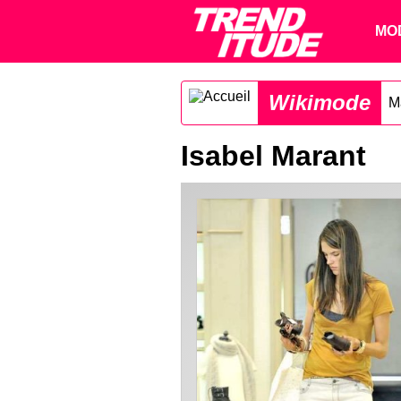
MO
Wikimode
M
Isabel Marant