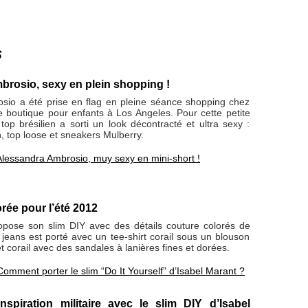
s
rosio, sexy en plein shopping !
sio a été prise en flag en pleine séance shopping chez
e boutique pour enfants à Los Angeles. Pour cette petite
 top brésilien a sorti un look décontracté et ultra sexy :
n, top loose et sneakers Mulberry.
Alessandra Ambrosio, muy sexy en mini-short !
rée pour l’été 2012
opose son slim DIY avec des détails couture colorés de
e jeans est porté avec un tee-shirt corail sous un blouson
t corail avec des sandales à lanières fines et dorées.
Comment porter le slim “Do It Yourself” d’Isabel Marant ?
nspiration militaire avec le slim DIY d’Isabel