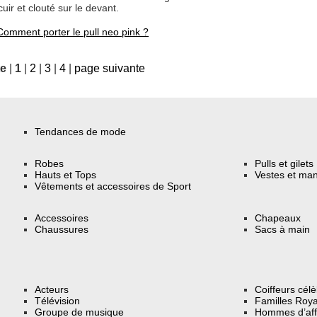
cuir et clouté sur le devant.
Comment porter le pull neo pink ?
te
|
1
|
2
|
3
|
4
|
page suivante
Tendances de mode
Robes
Pulls et gilets
Hauts et Tops
Vestes et ma
Vêtements et accessoires de Sport
Accessoires
Chapeaux
Chaussures
Sacs à main
Acteurs
Coiffeurs cél
Télévision
Familles Roya
Groupe de musique
Hommes d’aff