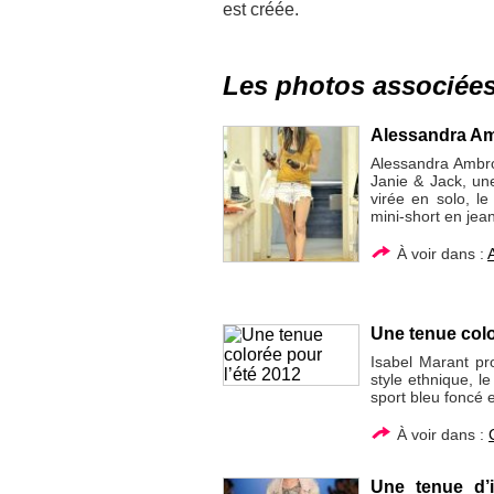
est créée.
Les photos associée
Alessandra Amb
Alessandra Ambro
Janie & Jack, un
virée en solo, le
mini-short en jea
À voir dans :
Une tenue colo
Isabel Marant pr
style ethnique, l
sport bleu foncé e
À voir dans :
Une tenue d’i