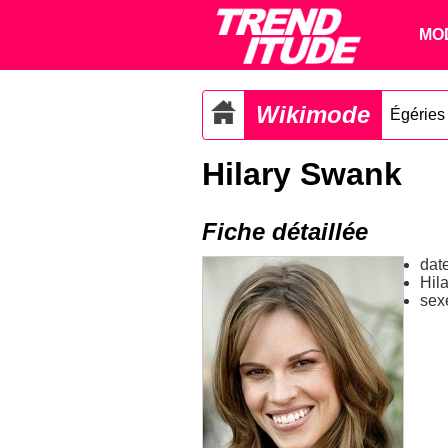
MO
Wikimode
Égéries
Hilary Swank
Fiche détaillée
dat
Hil
sex