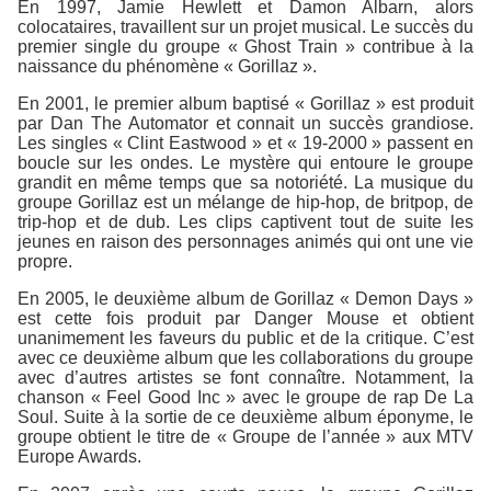
En 1997, Jamie Hewlett et Damon Albarn, alors
colocataires, travaillent sur un projet musical. Le succès du
premier single du groupe « Ghost Train » contribue à la
naissance du phénomène « Gorillaz ».
En 2001, le premier album baptisé « Gorillaz » est produit
par Dan The Automator et connait un succès grandiose.
Les singles « Clint Eastwood » et « 19-2000 » passent en
boucle sur les ondes. Le mystère qui entoure le groupe
grandit en même temps que sa notoriété. La musique du
groupe Gorillaz est un mélange de hip-hop, de britpop, de
trip-hop et de dub. Les clips captivent tout de suite les
jeunes en raison des personnages animés qui ont une vie
propre.
En 2005, le deuxième album de Gorillaz « Demon Days »
est cette fois produit par Danger Mouse et obtient
unanimement les faveurs du public et de la critique. C’est
avec ce deuxième album que les collaborations du groupe
avec d’autres artistes se font connaître. Notamment, la
chanson « Feel Good Inc » avec le groupe de rap De La
Soul. Suite à la sortie de ce deuxième album éponyme, le
groupe obtient le titre de « Groupe de l’année » aux MTV
Europe Awards.