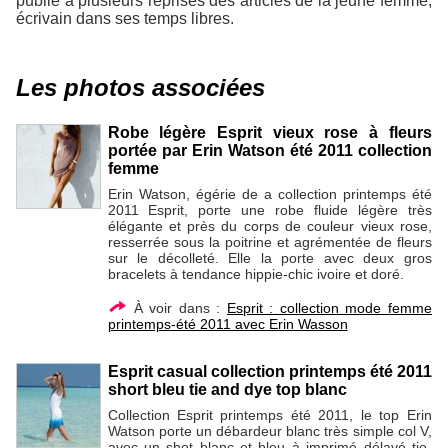
publié à plusieurs reprises des articles de la jeune femme,
écrivain dans ses temps libres.
Les photos associées
Robe légère Esprit vieux rose à fleurs
portée par Erin Watson été 2011 collection
femme
Erin Watson, égérie de a collection printemps été
2011 Esprit, porte une robe fluide légère très
élégante et près du corps de couleur vieux rose,
resserrée sous la poitrine et agrémentée de fleurs
sur le décolleté. Elle la porte avec deux gros
bracelets à tendance hippie-chic ivoire et doré.
À voir dans :
Esprit : collection mode femme
printemps-été 2011 avec Erin Wasson
Esprit casual collection printemps été 2011
short bleu tie and dye top blanc
Collection Esprit printemps été 2011, le top Erin
Watson porte un débardeur blanc très simple col V,
avec un shot blanc et bleu à imprimé délavé tie-