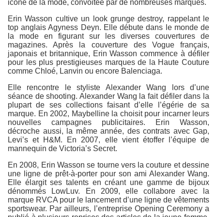
icône de la mode, convoitée par de nombreuses marques.
Erin Wasson cultive un look grunge destroy, rappelant le
top anglais Agyness Deyn. Elle débute dans le monde de
la mode en figurant sur les diverses couvertures de
magazines. Après la couverture des Vogue français,
japonais et britannique, Erin Wasson commence à défiler
pour les plus prestigieuses marques de la Haute Couture
comme Chloé, Lanvin ou encore Balenciaga.
Elle rencontre le styliste Alexander Wang lors d’une
séance de shooting. Alexander Wang la fait défiler dans la
plupart de ses collections faisant d’elle l’égérie de sa
marque. En 2002, Maybelline la choisit pour incarner leurs
nouvelles campagnes publicitaires. Erin Wasson,
décroche aussi, la même année, des contrats avec Gap,
Levi’s et H&M. En 2007, elle vient étoffer l’équipe de
mannequin de Victoria’s Secret.
En 2008, Erin Wasson se tourne vers la couture et dessine
une ligne de prêt-à-porter pour son ami Alexander Wang.
Elle élargit ses talents en créant une gamme de bijoux
dénommés LowLuv. En 2009, elle collabore avec la
marque RVCA pour le lancement d’une ligne de vêtements
sportswear. Par ailleurs, l’entreprise Opening Ceremony a