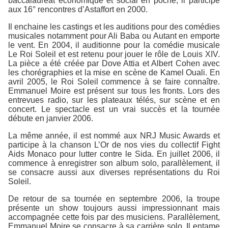
baccalauréat économique et social en poche, il participe
aux 16° rencontres d’Astaffort en 2000.
Il enchaine les castings et les auditions pour des comédies
musicales notamment pour Ali Baba ou Autant en emporte
le vent. En 2004, il auditionne pour la comédie musicale
Le Roi Soleil et est retenu pour jouer le rôle de Louis XIV.
La pièce a été créée par Dove Attia et Albert Cohen avec
les chorégraphies et la mise en scène de Kamel Ouali. En
avril 2005, le Roi Soleil commence à se faire connaître.
Emmanuel Moire est présent sur tous les fronts. Lors des
entrevues radio, sur les plateaux télés, sur scène et en
concert. Le spectacle est un vrai succès et la tournée
débute en janvier 2006.
La même année, il est nommé aux NRJ Music Awards et
participe à la chanson L’Or de nos vies du collectif Fight
Aids Monaco pour lutter contre le Sida. En juillet 2006, il
commence à enregistrer son album solo, parallèlement, il
se consacre aussi aux diverses représentations du Roi
Soleil.
De retour de sa tournée en septembre 2006, la troupe
présente un show toujours aussi impressionnant mais
accompagnée cette fois par des musiciens. Parallèlement,
Emmanuel Moire se consacre à sa carrière solo. Il entame