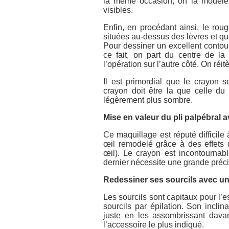
la même occasion, on la modele 
visibles.
Enfin, en procédant ainsi, le rou
situées au-dessus des lèvres et qu
Pour dessiner un excellent contou
ce fait, on part du centre de la
l’opération sur l’autre côté. On réitè
Il est primordial que le crayon so
crayon doit être la que celle du 
légèrement plus sombre.
Mise en valeur du pli palpébral 
Ce maquillage est réputé difficile 
œil remodelé grâce à des effets 
œil). Le crayon est incontournab
dernier nécessite une grande préci
Redessiner ses sourcils avec u
Les sourcils sont capitaux pour l’e
sourcils par épilation. Son incli
juste en les assombrissant davan
l’accessoire le plus indiqué.