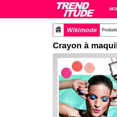
MO
Wikimode
Produit
Crayon à maqui