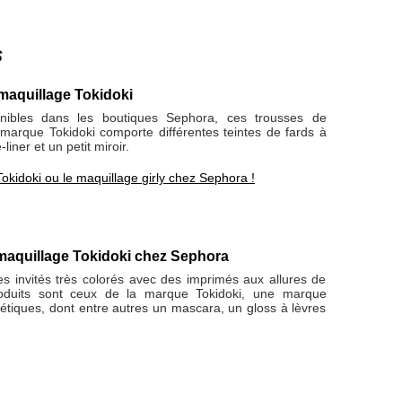
s
maquillage Tokidoki
nibles dans les boutiques Sephora, ces trousses de
 marque Tokidoki comporte différentes teintes de fards à
liner et un petit miroir.
Tokidoki ou le maquillage girly chez Sephora !
aquillage Tokidoki chez Sephora
es invités très colorés avec des imprimés aux allures de
duits sont ceux de la marque Tokidoki, une marque
étiques, dont entre autres un mascara, un gloss à lèvres