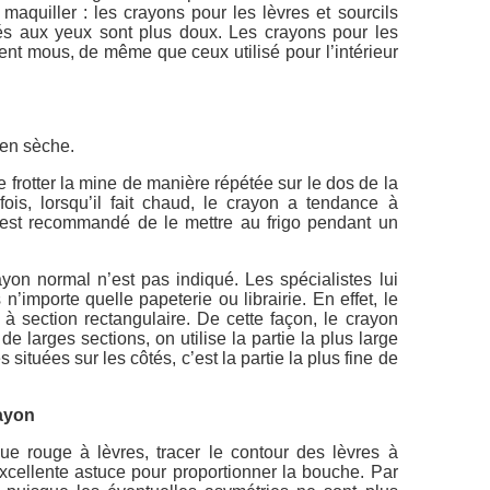
 maquiller : les crayons pour les lèvres et sourcils
és aux yeux sont plus doux. Les crayons pour les
nt mous, de même que ceux utilisé pour l’intérieur
ien sèche.
 frotter la mine de manière répétée sur le dos de la
fois, lorsqu’il fait chaud, le crayon a tendance à
l est recommandé de le mettre au frigo pendant un
rayon normal n’est pas indiqué. Les spécialistes lui
 n’importe quelle papeterie ou librairie. En effet, le
 à section rectangulaire. De cette façon, le crayon
de larges sections, on utilise la partie la plus large
 situées sur les côtés, c’est la partie la plus fine de
rayon
ue rouge à lèvres, tracer le contour des lèvres à
excellente astuce pour proportionner la bouche. Par