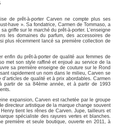
5
aise de prêt-à-porter Carven ne compte plus ses
 must-have ». Sa fondatrice, Carmen de Tommaso, a
sa griffe sur le marché du prêt-à-porter. L’enseigne
ans les domaines du parfum, des accessoires de
si plus récemment lancé sa première collection de
r enfin du prêt-à-porter de qualité aux femmes de
o met son style raffiné et enjoué au service de la
ouvre sa première enseigne de couture sur le Rond
sant rapidement un nom dans le milieu, Carven se
e d’articles de qualité et à prix abordables. Carmen
 partir de sa 84ème année, et à partir de 1993
ents.
eine expansion, Carven est rachetée par le groupe
de directeur artistique de la marque change souvent
enry tient les rênes de Carven. Jupe, tailleurs et
marque spécialiste des rayures vertes et blanches.
e première et seule boutique, ouverte en 2011, à