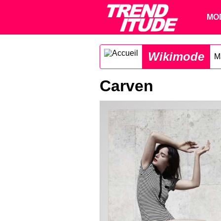
MO
Wikimode
M
Carven