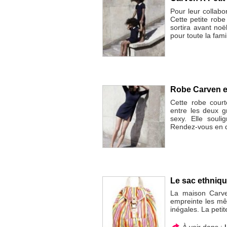
Pour leur collabo
Cette petite robe 
sortira avant noë
pour toute la famil
Robe Carven et
Cette robe court
entre les deux g
sexy. Elle souli
Rendez-vous en d
Le sac ethniq
La maison Carve
empreinte les mê
inégales. La petit
À voir dans :