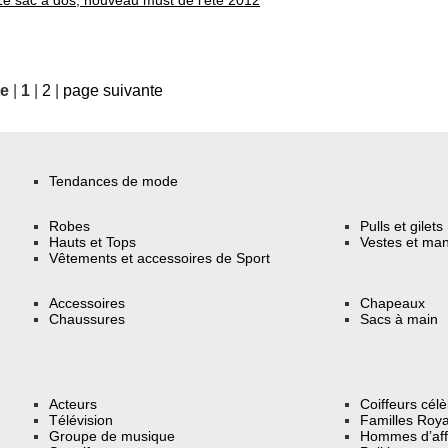
te
|
1
|
2
|
page suivante
Tendances de mode
Robes
Pulls et gilets
Hauts et Tops
Vestes et ma
Vêtements et accessoires de Sport
Accessoires
Chapeaux
Chaussures
Sacs à main
Acteurs
Coiffeurs cél
Télévision
Familles Roya
Groupe de musique
Hommes d’aff