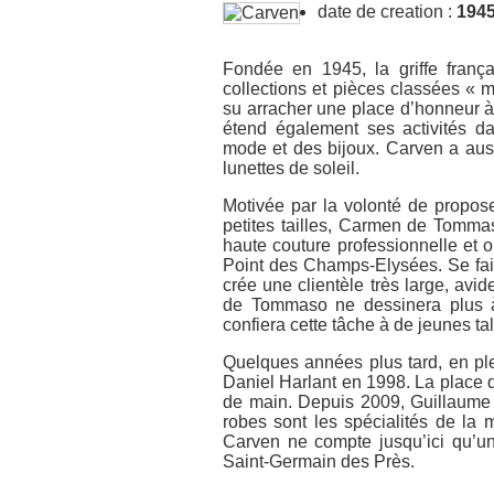
date de creation :
194
Fondée en 1945, la griffe franç
collections et pièces classées «
su arracher une place d’honneur à 
étend également ses activités d
mode et des bijoux. Carven a aus
lunettes de soleil.
Motivée par la volonté de propose
petites tailles, Carmen de Tommas
haute couture professionnelle et 
Point des Champs-Elysées. Se fai
crée une clientèle très large, avid
de Tommaso ne dessinera plus à
confiera cette tâche à de jeunes tal
Quelques années plus tard, en pl
Daniel Harlant en 1998. La place 
de main. Depuis 2009, Guillaume H
robes sont les spécialités de la 
Carven ne compte jusqu’ici qu’un
Saint-Germain des Près.