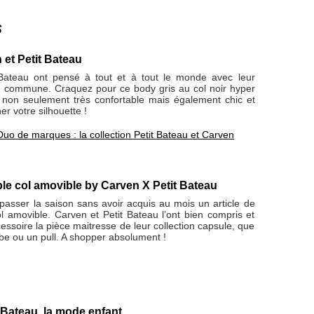
s
et Petit Bateau
Bateau ont pensé à tout et à tout le monde avec leur
le commune. Craquez pour ce body gris au col noir hyper
 non seulement très confortable mais également chic et
ner votre silhouette !
Duo de marques : la collection Petit Bateau et Carven
le col amovible by Carven X Petit Bateau
passer la saison sans avoir acquis au mois un article de
 amovible. Carven et Petit Bateau l’ont bien compris et
cessoire la pièce maitresse de leur collection capsule, que
obe ou un pull. A shopper absolument !
 Bateau, la mode enfant