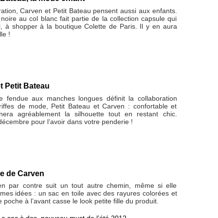
ration, Carven et Petit Bateau pensent aussi aux enfants.
noire au col blanc fait partie de la collection capsule qui
l, à shopper à la boutique Colette de Paris. Il y en aura
le !
 Petit Bateau
e fendue aux manches longues définit la collaboration
riffes de mode, Petit Bateau et Carven : confortable et
gnera agréablement la silhouette tout en restant chic.
écembre pour l’avoir dans votre penderie !
ue de Carven
n par contre suit un tout autre chemin, même si elle
mes idées : un sac en toile avec des rayures colorées et
e poche à l’avant casse le look petite fille du produit.
Le sac à dos, nouveau must de l’été 2012