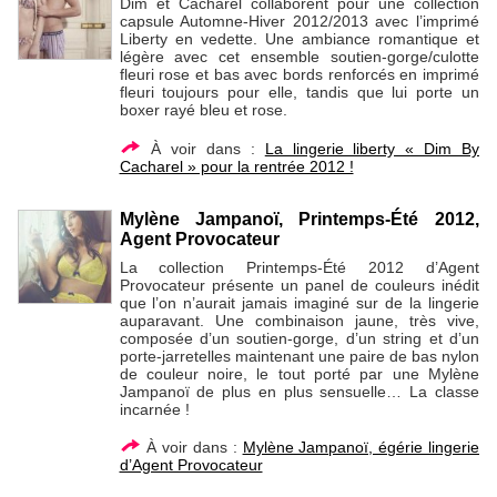
Dim et Cacharel collaborent pour une collection
capsule Automne-Hiver 2012/2013 avec l’imprimé
Liberty en vedette. Une ambiance romantique et
légère avec cet ensemble soutien-gorge/culotte
fleuri rose et bas avec bords renforcés en imprimé
fleuri toujours pour elle, tandis que lui porte un
boxer rayé bleu et rose.
À voir dans :
La lingerie liberty « Dim By
Cacharel » pour la rentrée 2012 !
Mylène Jampanoï, Printemps-Été 2012,
Agent Provocateur
La collection Printemps-Été 2012 d’Agent
Provocateur présente un panel de couleurs inédit
que l’on n’aurait jamais imaginé sur de la lingerie
auparavant. Une combinaison jaune, très vive,
composée d’un soutien-gorge, d’un string et d’un
porte-jarretelles maintenant une paire de bas nylon
de couleur noire, le tout porté par une Mylène
Jampanoï de plus en plus sensuelle… La classe
incarnée !
À voir dans :
Mylène Jampanoï, égérie lingerie
d’Agent Provocateur