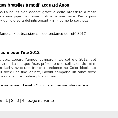
rges bretelles à motif jacquard Asos
sos l’a bel et bien adopté grâce à cette brassière à motif
ie à une jupe du même motif et à une paire d’escarpins
k de l’été sera définitivement « in » ou ne le sera pas !
Bandeaux et brassières : top tendance de l’été 2012
ucré pour l’été 2012
 déjà apparu l’année dernière mais cet été 2012, cet
revient. La marque Asos présente une collection de mini-
s flashy avec une franche tendance au Color block. Le
uir avec une fine lanière, l’avant comporte un rabat avec
ués dans une couleur plus foncée.
Le micro sac : kesako ? Focus sur un sac star de l’été...
te
|
1
|
2
|
3
|
4
|
page suivante