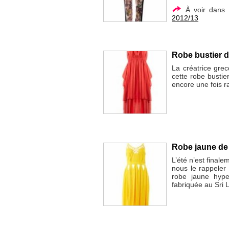
À voir dans
2012/13
Robe bustier d
La créatrice gre
cette robe bustier
encore une fois ra
Robe jaune de 
L’été n’est final
nous le rappeler 
robe jaune hyper
fabriquée au Sri 