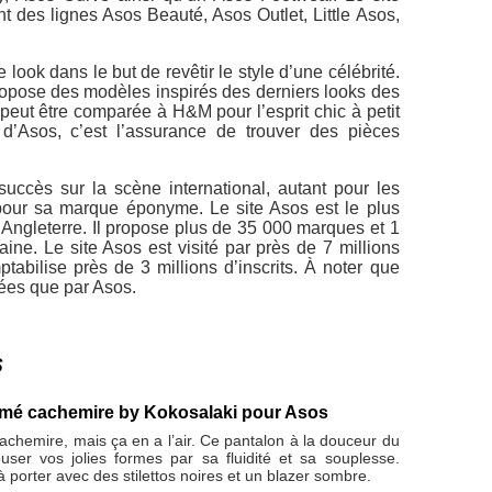
nt des lignes Asos Beauté, Asos Outlet, Little Asos,
 look dans le but de revêtir le style d’une célébrité.
ropose des modèles inspirés des derniers looks des
peut être comparée à H&M pour l’esprit chic à petit
 d’Asos, c’est l’assurance de trouver des pièces
succès sur la scène international, autant pour les
pour sa marque éponyme. Le site Asos est le plus
Angleterre. Il propose plus de 35 000 marques et 1
ne. Le site Asos est visité par près de 7 millions
tabilise près de 3 millions d’inscrits. À noter que
uées que par Asos.
s
imé cachemire by Kokosalaki pour Asos
achemire, mais ça en a l’air. Ce pantalon à la douceur du
user vos jolies formes par sa fluidité et sa souplesse.
 porter avec des stilettos noires et un blazer sombre.