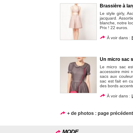
Brassière à la
Le style girly, A
jacquard. Assort
blanche, notre loo
Prix ! 22 euros.
À voir dans :
Un micro sac s
Le micro sac est
accessoire mini 
sacs aux couleur
sac est fait en c
des bords accent
À voir dans :
+ de photos :
page précéden
MODE