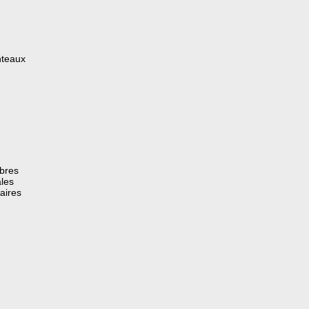
nteaux
èbres
les
aires