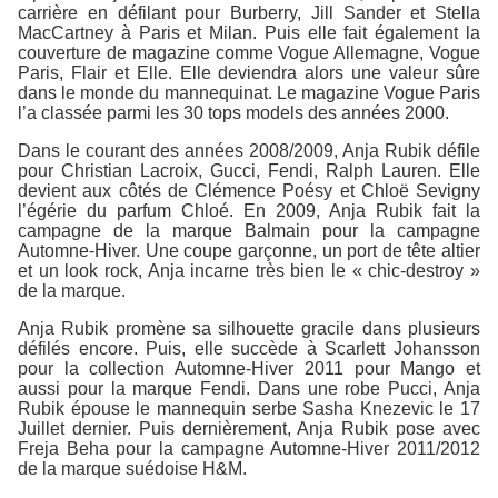
carrière en défilant pour Burberry, Jill Sander et Stella
MacCartney à Paris et Milan. Puis elle fait également la
couverture de magazine comme Vogue Allemagne, Vogue
Paris, Flair et Elle. Elle deviendra alors une valeur sûre
dans le monde du mannequinat. Le magazine Vogue Paris
l’a classée parmi les 30 tops models des années 2000.
Dans le courant des années 2008/2009, Anja Rubik défile
pour Christian Lacroix, Gucci, Fendi, Ralph Lauren. Elle
devient aux côtés de Clémence Poésy et Chloë Sevigny
l’égérie du parfum Chloé. En 2009, Anja Rubik fait la
campagne de la marque Balmain pour la campagne
Automne-Hiver. Une coupe garçonne, un port de tête altier
et un look rock, Anja incarne très bien le « chic-destroy »
de la marque.
Anja Rubik promène sa silhouette gracile dans plusieurs
défilés encore. Puis, elle succède à Scarlett Johansson
pour la collection Automne-Hiver 2011 pour Mango et
aussi pour la marque Fendi. Dans une robe Pucci, Anja
Rubik épouse le mannequin serbe Sasha Knezevic le 17
Juillet dernier. Puis dernièrement, Anja Rubik pose avec
Freja Beha pour la campagne Automne-Hiver 2011/2012
de la marque suédoise H&M.