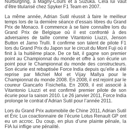
Nürbürgring, à Magny-Cours et à Suzuka. Cela lui vaut
d’être titularisé chez Spyker F1 Team en 2007.
La même année, Adrian Sutil réussit à faire le meilleur
temps lors de la dernière séance d’essais libres du Grand
Prix de Monaco. Il commence à se faire connaître lors du
Grand Prix de Belgique où il est confronté à des
adversaires de taille comme Vitantonio Liuzzi, Jenson
Button et Jarno Trulli. Il confirme son talent de pilote F1
lors du Grand Prix du Japon sur le circuit du Mont Fuji où il
finit à la huitième place. De ce fait, il gagne son premier
point au Championnat du monde et offre à son écurie un
point pour le Championnat du monde des constructeurs.
Son écurie est rebaptisée Force India depuis qu’elle a été
reprise par Michiel Mol et Vijay Mallya pour le
Championnat du monde 2008. En 2008, il est rejoint par le
coureur Giancarlo Fisichella. En 2009, il est associé à
Vitantonio Liuzzi et est confirmé premier pilote de son
écurie pour la saison 2010. Le 26 janvier 2011, Force India
prolonge le contrat d’Adrian Sutil pour l’année 2011.
Lors du Grand Prix automobile de Chine 2011, Adrian Sutil
et Éric Lux coactionnaire de l’écurie Lotus Renault GP ont
eu un accroc. Du coup, en plus d’une plainte pénale, la
FIA lui inflige une pénalité.