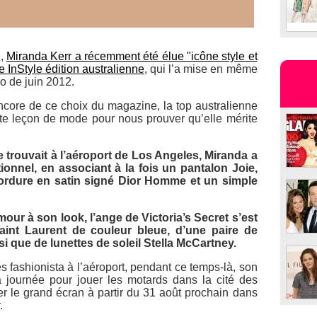
n,
Miranda Kerr a récemment été élue "icône style et
ne
InStyle
édition australienne
, qui l’a mise en même
o de juin 2012.
encore de ce choix du magazine, la top australienne
te leçon de mode pour nous prouver qu’elle mérite
se trouvait à l’aéroport de Los Angeles, Miranda a
ionnel, en associant à la fois un pantalon Joie,
bordure en satin signé Dior Homme et un simple
ur à son look, l’ange de Victoria’s Secret s’est
nt Laurent de couleur bleue, d’une paire de
i que de lunettes de soleil Stella McCartney.
s fashionista à l’aéroport, pendant ce temps-là, son
 journée pour jouer les motards dans la cité des
r le grand écran à partir du 31 août prochain dans
.