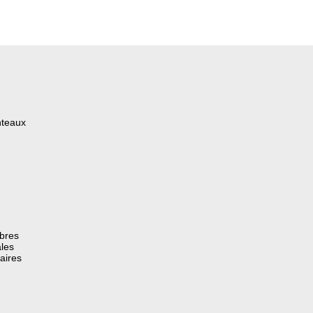
nteaux
èbres
les
aires