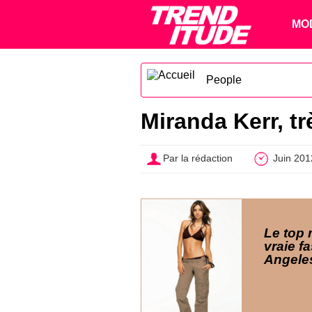
MO
People
Miranda Kerr, tr
Par la rédaction
Juin 201
Le top 
vraie f
Angele