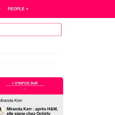
PEOPLE
n
+ D'INFOS SUR
...
Miranda Kerr
Miranda Kerr : après H&M,
elle signe chez Ochirly