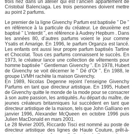
trois nez dans un atelier qui est l’ancien appartement de
Cristobal Balenciaga. Les trois personnes doivent mettre
au point 2 parfums.
Le premier de la ligne Givenchy Parfum est baptisée " De "
en référence à la particule du créateur. Le deuxième est
baptisé " L’interdit ", en référence à Audrey Hepburn . Dans
les années 80, d’autres parfums voient le jour comme
Ysatis et Amarige. En 1996, le parfum Organza est lancé.
Les enfants ont aussi leur propre parfum baptisés Tartine
et Chocolat. Tous ces parfums connaissent le succès. En
1973, le créateur lance une collection de vêtements pour
homme baptisée " Gentleman Givenchy ". En 1978, Hubert
de Givenchy se voit décerner le " Dé d’Or ". En 1988, le
groupe LVMH rachète la maison Givenchy.
En 1989, Nicolas Degenne rejoint l’enseigne Givenchy
Parfums en tant que directeur artistique. En 1995, Hubert
de Givenchy quitte le monde de la mode pour se consacrer
à son autre passion, les antiquités. Au départ du maître, de
jeunes créateurs britanniques lui succèdent en tant que
directeur artistique de la maison, tels que John Galliano en
janvier 1996, Alexander McQueen en octobre 1996 puis
Julien MacDonald en mars 2001.
Le 28 février 2005, Riccardo Tisci est nommé au poste de
directeur artistique des lignes de Haute Couture, prêt-à-