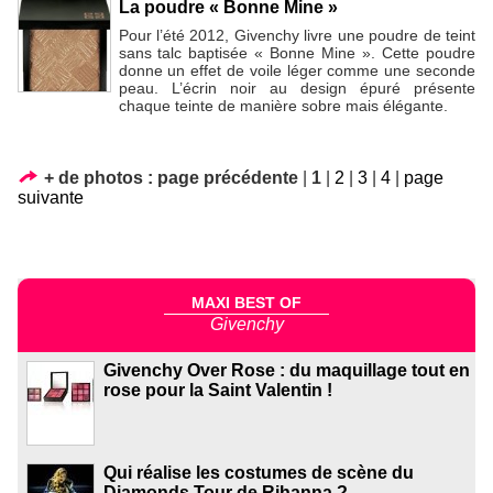
La poudre « Bonne Mine »
Pour l’été 2012, Givenchy livre une poudre de teint
sans talc baptisée « Bonne Mine ». Cette poudre
donne un effet de voile léger comme une seconde
peau. L’écrin noir au design épuré présente
chaque teinte de manière sobre mais élégante.
+ de photos :
page précédente
|
1
|
2
|
3
|
4
|
page
suivante
MAXI BEST OF
Givenchy
Givenchy Over Rose : du maquillage tout en
rose pour la Saint Valentin !
Qui réalise les costumes de scène du
Diamonds Tour de Rihanna ?