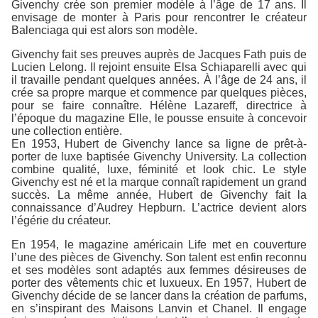
Givenchy crée son premier modèle à l’âge de 17 ans. Il
envisage de monter à Paris pour rencontrer le créateur
Balenciaga qui est alors son modèle.
Givenchy fait ses preuves auprès de Jacques Fath puis de
Lucien Lelong. Il rejoint ensuite Elsa Schiaparelli avec qui
il travaille pendant quelques années. À l’âge de 24 ans, il
crée sa propre marque et commence par quelques pièces,
pour se faire connaître. Hélène Lazareff, directrice à
l’époque du magazine Elle, le pousse ensuite à concevoir
une collection entière.
En 1953, Hubert de Givenchy lance sa ligne de prêt-à-
porter de luxe baptisée Givenchy University. La collection
combine qualité, luxe, féminité et look chic. Le style
Givenchy est né et la marque connaît rapidement un grand
succès. La même année, Hubert de Givenchy fait la
connaissance d’Audrey Hepburn. L’actrice devient alors
l’égérie du créateur.
En 1954, le magazine américain Life met en couverture
l’une des pièces de Givenchy. Son talent est enfin reconnu
et ses modèles sont adaptés aux femmes désireuses de
porter des vêtements chic et luxueux. En 1957, Hubert de
Givenchy décide de se lancer dans la création de parfums,
en s’inspirant des Maisons Lanvin et Chanel. Il engage