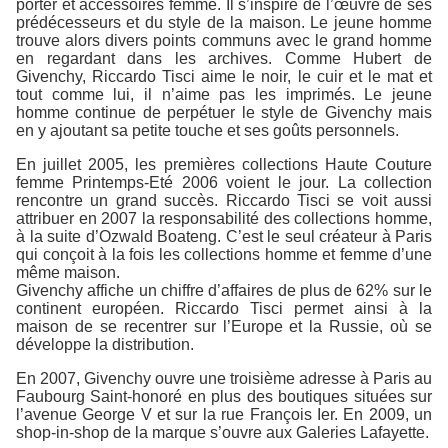
porter et accessoires femme. Il s’inspire de l’œuvre de ses
prédécesseurs et du style de la maison. Le jeune homme
trouve alors divers points communs avec le grand homme
en regardant dans les archives. Comme Hubert de
Givenchy, Riccardo Tisci aime le noir, le cuir et le mat et
tout comme lui, il n’aime pas les imprimés. Le jeune
homme continue de perpétuer le style de Givenchy mais
en y ajoutant sa petite touche et ses goûts personnels.
En juillet 2005, les premières collections Haute Couture
femme Printemps-Eté 2006 voient le jour. La collection
rencontre un grand succès. Riccardo Tisci se voit aussi
attribuer en 2007 la responsabilité des collections homme,
à la suite d’Ozwald Boateng. C’est le seul créateur à Paris
qui conçoit à la fois les collections homme et femme d’une
même maison.
Givenchy affiche un chiffre d’affaires de plus de 62% sur le
continent européen. Riccardo Tisci permet ainsi à la
maison de se recentrer sur l’Europe et la Russie, où se
développe la distribution.
En 2007, Givenchy ouvre une troisième adresse à Paris au
Faubourg Saint-honoré en plus des boutiques situées sur
l’avenue George V et sur la rue François Ier. En 2009, un
shop-in-shop de la marque s’ouvre aux Galeries Lafayette.